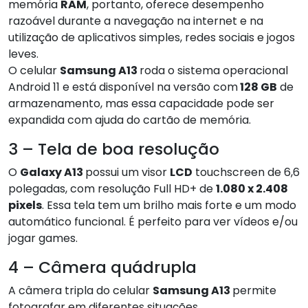
memória
RAM
, portanto, oferece desempenho
razoável durante a navegação na internet e na
utilização de aplicativos simples, redes sociais e jogos
leves.
O celular
Samsung A13
roda o sistema operacional
Android 11 e está disponível na versão com
128 GB
de
armazenamento, mas essa capacidade pode ser
expandida com ajuda do cartão de memória.
3 – Tela de boa resolução
O
Galaxy A13
possui um visor
LCD
touchscreen de 6,6
polegadas, com resolução Full HD+ de
1.080 x 2.408
pixels
. Essa tela tem um brilho mais forte e um modo
automático funcional. É perfeito para ver vídeos e/ou
jogar games.
4 – Câmera quádrupla
A câmera tripla do celular
Samsung A13
permite
fotografar em diferentes situações.